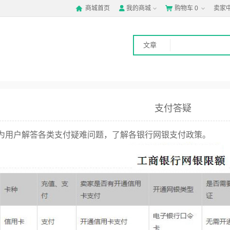
商城首页
我的商城
购物车
0
卖家



文章
支付答疑
为用户解答各类支付疑难问题，了解各银行网银支付政策。