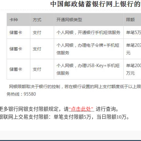
更多银行网银支付限额规定
，请
“点击此处”
进行查询
。
银联网上交易支付限额：单笔支付限额
5
万，当日限额
10
万。