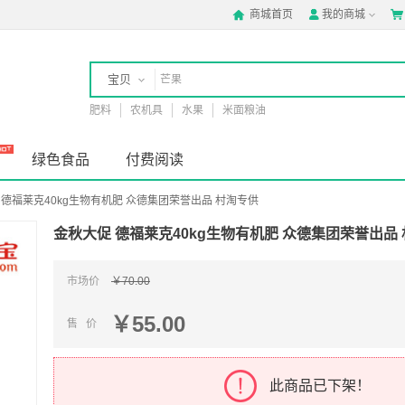
商城首页
我的商城



宝贝
肥料
农机具
水果
米面粮油
店铺
绿色食品
付费阅读
 德福莱克40kg生物有机肥 众德集团荣誉出品 村淘专供
金秋大促 德福莱克40kg生物有机肥 众德集团荣誉出品
市场价
￥70.00
￥55.00
售 价
此商品已下架！