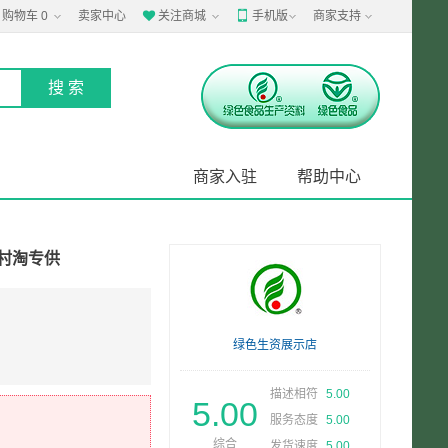
购物车
0
卖家中心
关注商城
手机版
商家支持


商家入驻
帮助中心
 村淘专供
绿色生资展示店
描述相符
5.00
5.00
服务态度
5.00
综合
发货速度
5.00