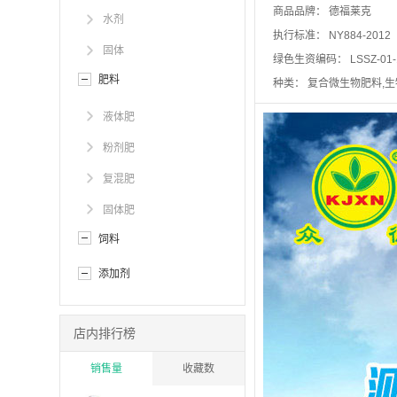
商品品牌：
德福莱克
水剂
执行标准：
NY884-2012
固体
绿色生资编码：
LSSZ-01
肥料
种类：
复合微生物肥料,
液体肥
粉剂肥
复混肥
固体肥
饲料
添加剂
店内排行榜
销售量
收藏数