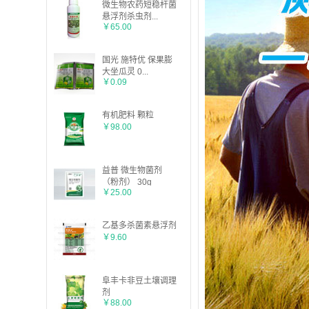
微生物农药短稳杆菌
悬浮剂杀虫剂...
￥65.00
国光 施特优 保果膨
大坐瓜灵 0...
￥0.09
有机肥料 颗粒
￥98.00
益普 微生物菌剂
（粉剂） 30g
￥25.00
乙基多杀菌素悬浮剂
￥9.60
阜丰卡非豆土壤调理
剂
￥88.00