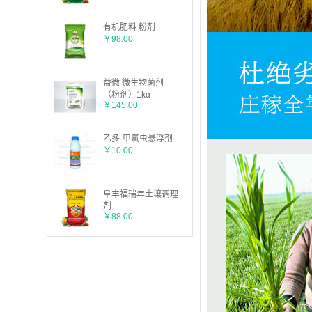
有机肥料 粉剂
￥98.00
益微 微生物菌剂
（粉剂）1kg
￥145.00
乙多·甲氯虫悬浮剂
￥10.00
阜丰福瑞年土壤调理
剂
￥88.00