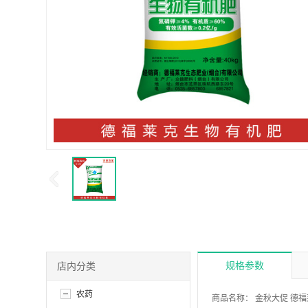
规格参数
店内分类
农药
商品名称：
金秋大促 德福莱克40kg生