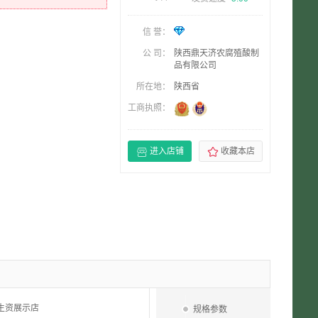
信 誉：
公 司：
陕西鼎天济农腐殖酸制
品有限公司
所在地：
陕西省
工商执照：


进入店铺
收藏本店
生资展示店
规格参数