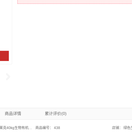
商品详情
累计评价(0)
物有机肥 众德集团荣誉出品 村淘专供
商品编号：
438
店铺：
绿色