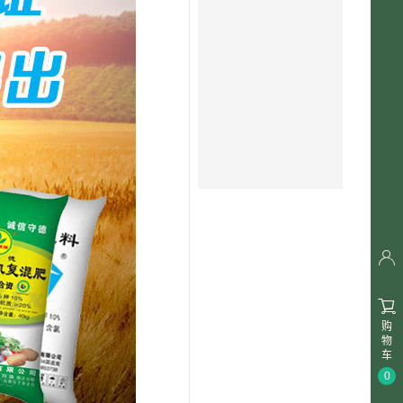


购
物
车
0