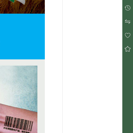



