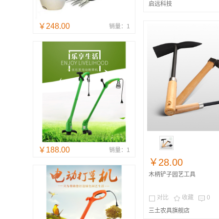
启远科技
￥248.00
销量：1
￥188.00
销量：1
￥28.00
木柄铲子园艺工具
对比
收藏
0



三土农具旗舰店