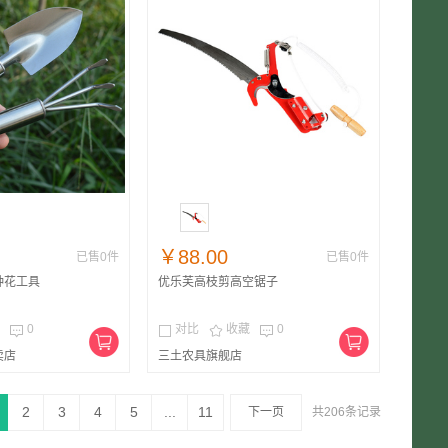
￥88.00
已售0件
已售0件
种花工具
优乐芙高枝剪高空锯子
0
对比
收藏
0




卖店
三土农具旗舰店
2
3
4
5
...
11
下一页
共206条记录