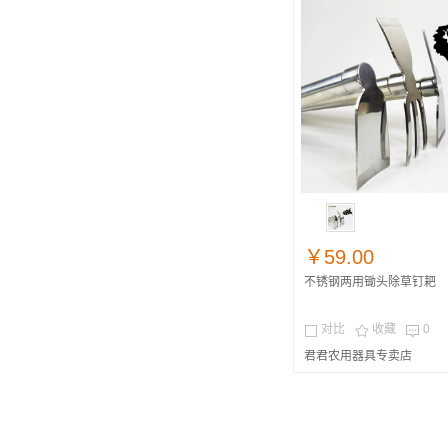
￥59.00
不锈钢两用锄头除草钉耙
对比
收藏
0



君君农用器具专卖店