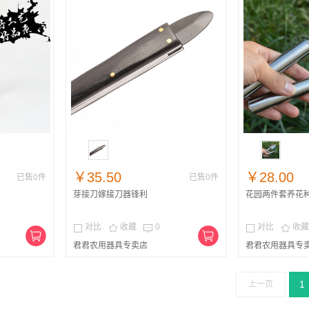
￥35.50
￥28.00
已售0件
已售0件
芽接刀嫁接刀器锋利
花园两件套养花
对比
收藏
0
对比
收藏





君君农用器具专卖店
君君农用器具专
1
上一页