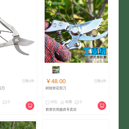
￥48.00
已售0件
已售0件
剪刀
树枝修花剪刀
0
对比
收藏
0




君君农用器具专卖店