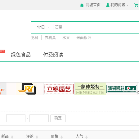
商城首页
我的商城



宝贝
肥料
农机具
水果
米面粮油
店铺
绿色食品
付费阅读
确定
新品
评论
价格
人气