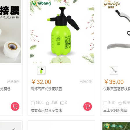
￥32.00
￥35.00
已售0件
已售0件
薄膜卷
爱邦气压式浇花喷壶
优乐芙园艺修枝
对比
收藏
0
对比
收藏





君君农用器具专卖店
三土农具旗舰店