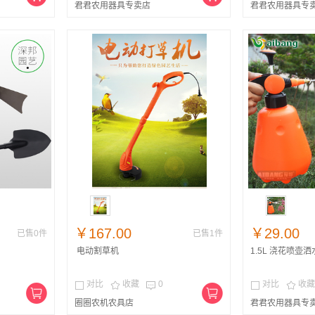
君君农用器具专卖店
君君农用器具专
￥167.00
￥29.00
已售0件
已售1件
电动割草机
1.5L 浇花喷壶
对比
收藏
0
对比
收藏





圈圈农机农具店
君君农用器具专