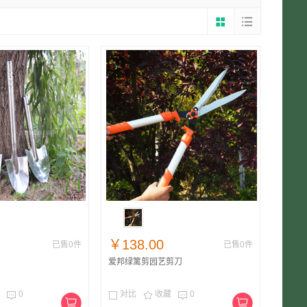
￥138.00
已售0件
已售0件
爱邦绿篱剪园艺剪刀
0
对比
收藏
0



