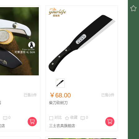

￥68.00
已售0件
已售0件
剪
柴刀砍树刀
0
对比
收藏
0




卖店
三土农具旗舰店