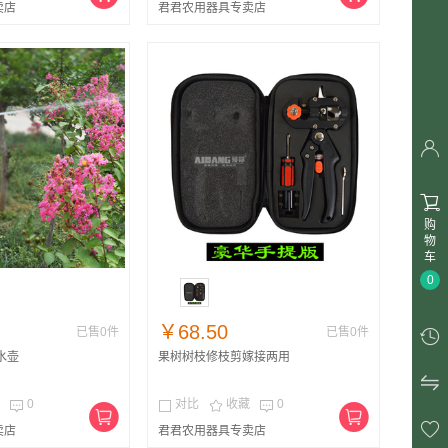
卖店
君君农用器具专卖店


购
物
车
0
￥68.50
已售0件
已售0件

洒水壶
果树树枝修枝剪嫁接两用

0
对比
收藏
0





卖店
君君农用器具专卖店