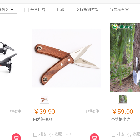
雁塔区
平台自营
包邮
支持货到付款
仅显示有货




￥39.90
￥59.00
已售0件
已售0件
园艺嫁接刀
不锈钢小铲子
对比
收藏
0
对比
收藏




