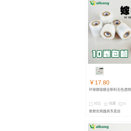
￥17.80
环保嫁接膜全新料无色透明
对比
收藏
0



君君农用器具专卖店