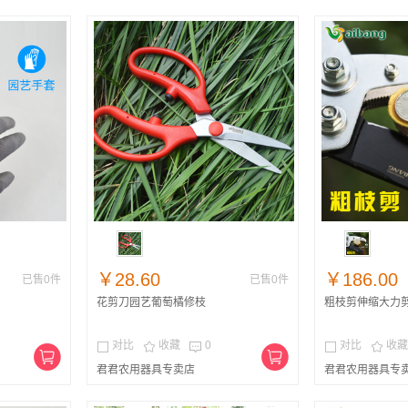
￥28.60
￥186.00
已售0件
已售0件
花剪刀园艺葡萄橘修枝
粗枝剪伸缩大力
对比
收藏
0
对比
收藏





君君农用器具专卖店
君君农用器具专