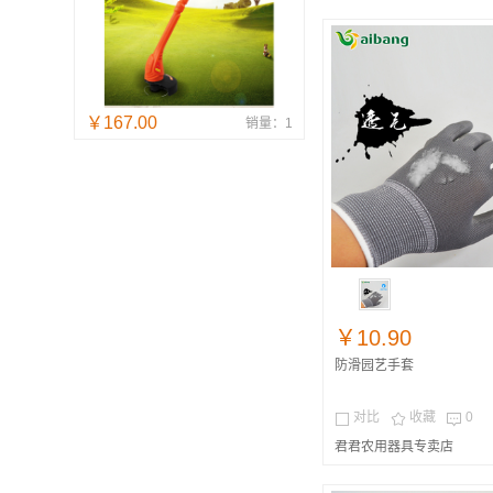
￥167.00
销量：1
￥10.90
防滑园艺手套
对比
收藏
0



君君农用器具专卖店