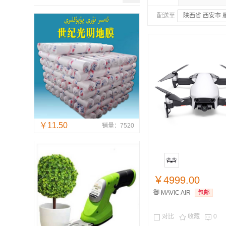
配送至
陕西省 西安市 
￥11.50
销量：7520
￥4999.00
御 MAVIC AIR
包邮
对比
收藏
0


