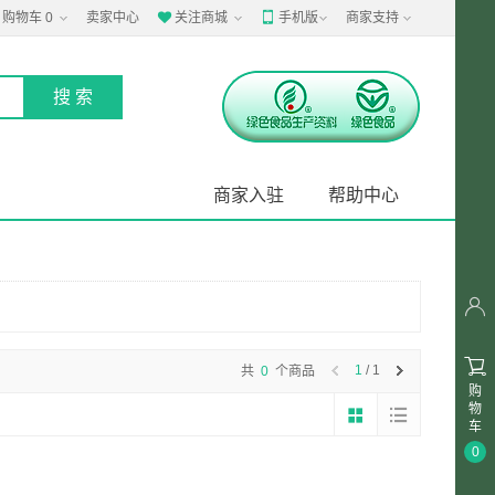
购物车
0
卖家中心
关注商城
手机版
商家支持


商家入驻
帮助中心


1
/ 1
共
0
个商品
购
物
车
0