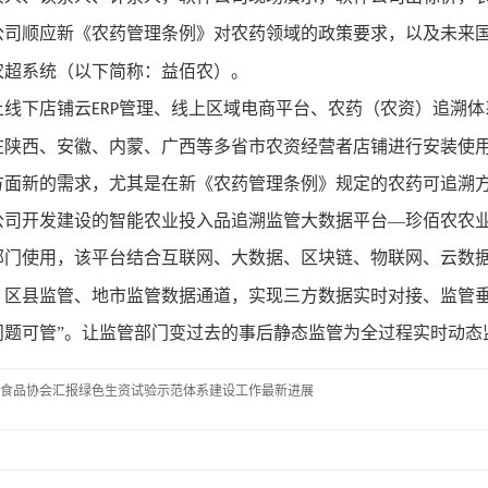
公司顺应新《农药管理条例》对农药领域的政策要求，以及未来
农超系统（以下简称：益佰农）。
上线下店铺云
管理、线上区域电商平台、农药（农资）追溯体
ERP
在陕西、安徽、内蒙、广西等多省市农资经营者店铺进行安装使
方面新的需求，尤其是在新《农药管理条例》规定的农药可追溯
公司开发建设的智能农业投入品追溯监管大数据平台—珍佰农农
部门使用，该平台结合互联网、大数据、区块链、物联网、云数
、区县监管、地市监管数据通道，实现三方数据实时对接、监管垂
问题可管”。让监管部门变过去的事后静态监管为全过程实时动态
食品协会汇报绿色生资试验示范体系建设工作最新进展