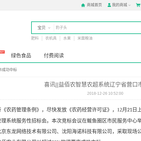
商城首页
我的商城



宝贝
肥料
农机具
水果
米面粮油
店铺
绿色食品
付费阅读
市成功中标
喜讯||益佰农智慧农超系统辽宁省营口
2018-12-26 10:52:00
《农药管理条例》，尽快发放《农药经营许可证》，12月
日
21
管理系统服务性招标会。本次竞标会议在鲅鱼圈区市民服务中心
北京东龙网络技术有限公司、沈阳海诺科技有限公司，采取现场